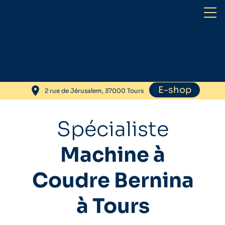
place
E-shop
2 rue de Jérusalem,
37000 Tours
Spécialiste
Machine à
Coudre Bernina
à Tours